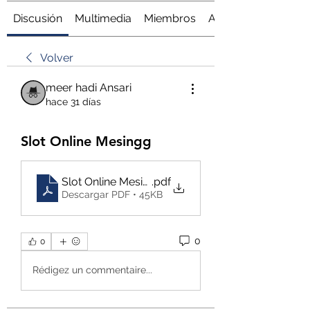
Discusión
Multimedia
Miembros
Acerca de
Volver
meer hadi Ansari
hace 31 días
Slot Online Mesingg
Slot Online Mesingg
.pdf
Descargar PDF • 45KB
0
0
Rédigez un commentaire...