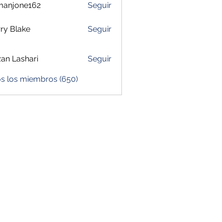
manjone162
Seguir
one162
ry Blake
Seguir
zan Lashari
Seguir
os los miembros (650)