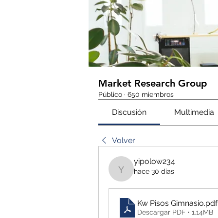
Market Research Group
Público
·
650 miembros
Discusión
Multimedia
Volver
yipolow234
hace 30 días
yipolow234
Kw Pisos Gimnasio
.pdf
Descargar PDF • 1.14MB