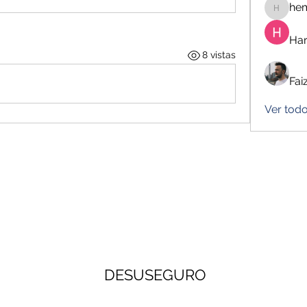
he
hemanj
Har
8 vistas
Fai
Ver tod
DESUSEGURO