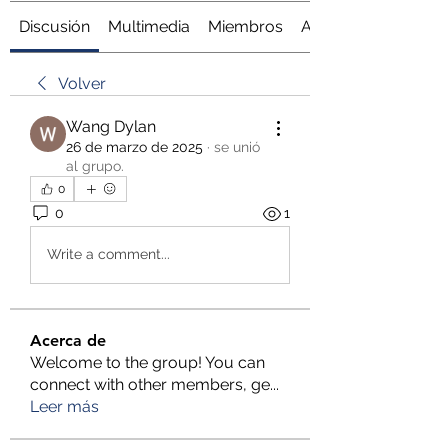
Discusión
Multimedia
Miembros
Acerca de
Volver
Wang Dylan
26 de marzo de 2025
·
se unió
al grupo.
0
0
1
Write a comment...
Acerca de
Welcome to the group! You can
connect with other members, ge
...
Leer más