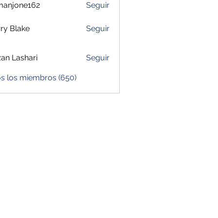
manjone162
Seguir
one162
ry Blake
Seguir
zan Lashari
Seguir
os los miembros (650)