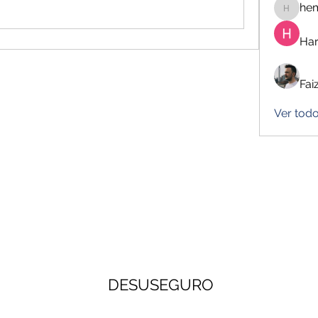
he
hemanj
Har
Fai
Ver tod
DESUSEGURO