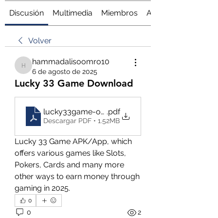
Discusión
Multimedia
Miembros
Acerca de
Volver
hammadalisoomro10
hammadalisoomro10
6 de agosto de 2025
Lucky 33 Game Download
lucky33game-org-... - Copy
.pdf
Descargar PDF • 1.52MB
Lucky 33 Game APK/App, which 
offers various games like Slots, 
Pokers, Cards and many more 
other ways to earn money through 
gaming in 2025.
0
0
2