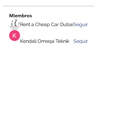
Miembros
Rent a Cheap Car Dubai
Seguir
Kendali Omega Teknik
Seguir
hemanjone162
Seguir
hemanjone162
Harry Blake
Seguir
Faizan Lashari
Seguir
Ver todos los miembros (651)