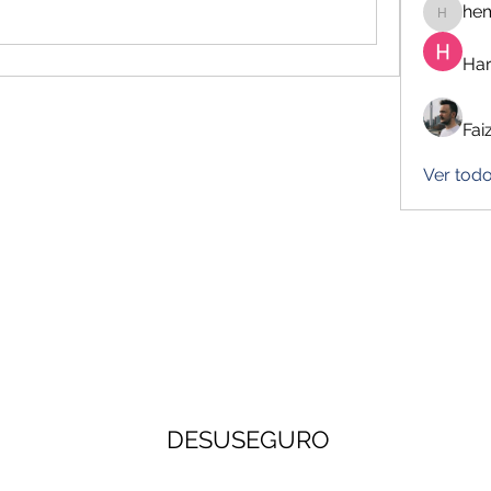
he
hemanj
Har
Fai
Ver tod
DESUSEGURO