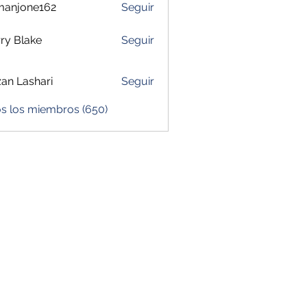
manjone162
Seguir
one162
ry Blake
Seguir
zan Lashari
Seguir
os los miembros (650)