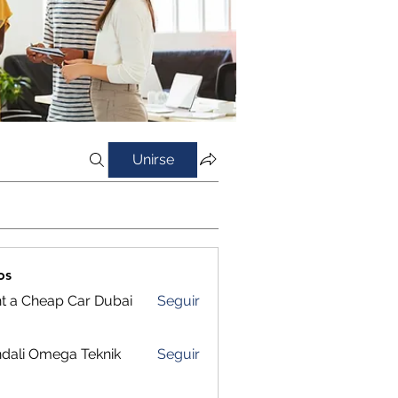
Unirse
os
t a Cheap Car Dubai
Seguir
dali Omega Teknik
Seguir
ing Platforms