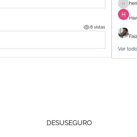
he
hemanj
Har
8 vistas
Fai
Ver todo
DESUSEGURO