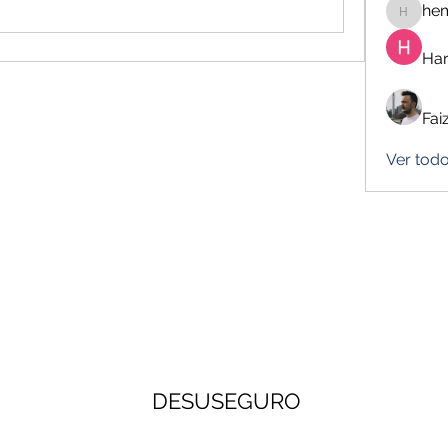
he
hemanj
Har
Fai
Ver tod
DESUSEGURO