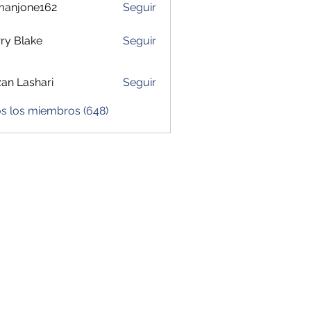
manjone162
Seguir
one162
ry Blake
Seguir
zan Lashari
Seguir
os los miembros (648)