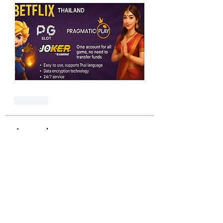
Like
Acerca de
Welcome to the group! You can
connect with other members, ge
...
Leer más
Miembros
Rent a Cheap Car Dubai
Seguir