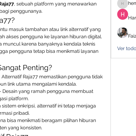
he
 Raja77
, sebuah platform yang menawarkan 
hemanj
 bagi penggunanya.
Har
ja77?
ntu masuk tambahan atau link alternatif yang 
Fai
akses pengguna ke layanan hiburan digital. 
nya muncul karena banyaknya kendala teknis 
Ver todo
gga pengguna tetap bisa menikmati layanan 
Sangat Penting?
– Alternatif Raja77 memastikan pengguna tidak 
pun link utama mengalami kendala.
– Desain yang ramah pengguna membuat 
si platform.
sistem enkripsi, alternatif ini tetap menjaga 
rmasi pribadi.
na bisa menikmati beragam pilihan hiburan 
ten yang konsisten.