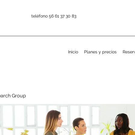
teléfono 56 61 37 30 83
Inicio
Planes y precios
Reserv
earch Group