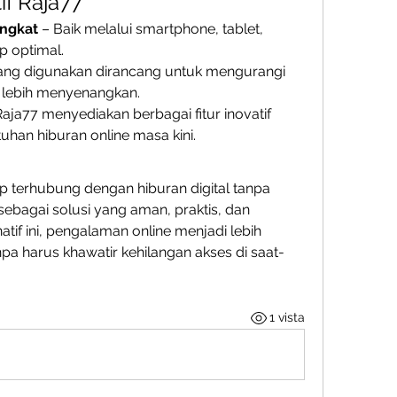
if Raja77
angkat
 – Baik melalui smartphone, tablet, 
p optimal.
yang digunakan dirancang untuk mengurangi 
 lebih menyenangkan.
 Raja77 menyediakan berbagai fitur inovatif 
han hiburan online masa kini.
p terhubung dengan hiburan digital tanpa 
 sebagai solusi yang aman, praktis, dan 
if ini, pengalaman online menjadi lebih 
a harus khawatir kehilangan akses di saat-
1 vista