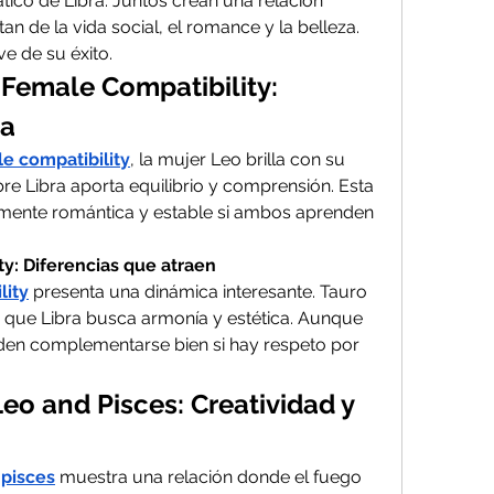
ico de Libra. Juntos crean una relación 
 de la vida social, el romance y la belleza. 
e de su éxito.
Female Compatibility: 
za
le compatibility
, la mujer Leo brilla con su 
e Libra aporta equilibrio y comprensión. Esta 
ente romántica y estable si ambos aprenden 
ty: Diferencias que atraen
lity
 presenta una dinámica interesante. Tauro 
s que Libra busca armonía y estética. Aunque 
eden complementarse bien si hay respeto por 
eo and Pisces: Creatividad y 
 pisces
 muestra una relación donde el fuego 