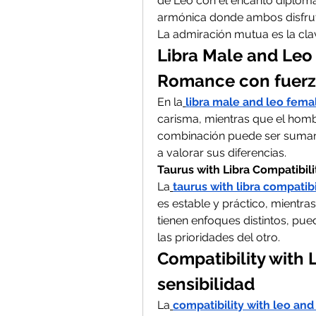
de Leo con el encanto diplomát
armónica donde ambos disfrutan
La admiración mutua es la clav
Libra Male and Leo 
Romance con fuer
En la
libra male and leo fema
carisma, mientras que el hombr
combinación puede ser sumam
a valorar sus diferencias.
Taurus with Libra Compatibili
La
taurus with libra compatibi
es estable y práctico, mientra
tienen enfoques distintos, pu
las prioridades del otro.
Compatibility with L
sensibilidad
La
compatibility with leo and