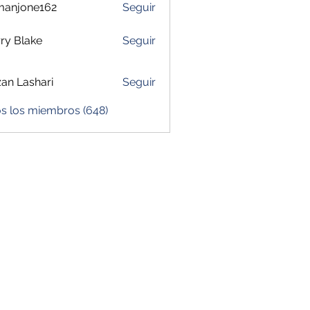
manjone162
Seguir
one162
ry Blake
Seguir
zan Lashari
Seguir
os los miembros (648)