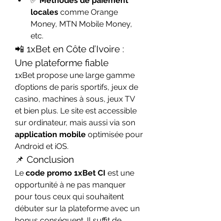
✅ 
Méthodes de paiement 
locales
 comme Orange 
Money, MTN Mobile Money, 
etc.
📲 1xBet en Côte d’Ivoire : 
Une plateforme fiable
1xBet propose une large gamme 
d’options de paris sportifs, jeux de 
casino, machines à sous, jeux TV 
et bien plus. Le site est accessible 
sur ordinateur, mais aussi via son 
application mobile
 optimisée pour 
Android et iOS.
📌 Conclusion
Le 
code promo 1xBet CI
 est une 
opportunité à ne pas manquer 
pour tous ceux qui souhaitent 
débuter sur la plateforme avec un 
bonus conséquent. Il suffit de 