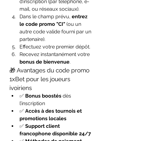
d’inscription (par téléphone, e-
mail, ou réseaux sociaux).
Dans le champ prévu, 
entrez 
le code promo "CI"
 (ou un 
autre code valide fourni par un 
partenaire).
Effectuez votre premier dépôt.
Recevez instantanément votre 
bonus de bienvenue
.
🎁 Avantages du code promo 
1xBet pour les joueurs 
ivoiriens
✅ 
Bonus boostés
 dès 
l’inscription
✅ 
Accès à des tournois et 
promotions locales
✅ 
Support client 
francophone disponible 24/7