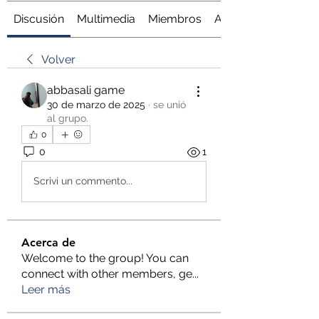
Discusión
Multimedia
Miembros
Acerca de
Volver
abbasali game
30 de marzo de 2025
·
se unió
al grupo.
0
0
1
Scrivi un commento...
Acerca de
Welcome to the group! You can
connect with other members, ge
...
Leer más